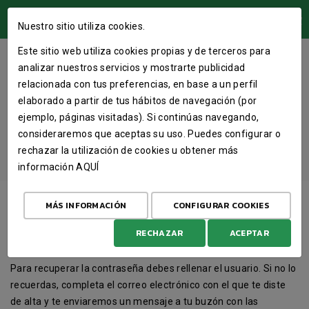
ÁREA USUARIOS
Nuestro sitio utiliza cookies.
Este sitio web utiliza cookies propias y de terceros para
INTRODUCE EL NOMBRE DE
analizar nuestros servicios y mostrarte publicidad
USUARIO Y RECIBIRÁS EN EL
relacionada con tus preferencias, en base a un perfil
elaborado a partir de tus hábitos de navegación (por
CORREO ELECTRÓNICO TU NUEVA
ejemplo, páginas visitadas). Si continúas navegando,
CLAVE
consideraremos que aceptas su uso. Puedes configurar o
rechazar la utilización de cookies u obtener más
INICIO
IDENTIFICAR
CLAVE
información
AQUÍ
MÁS INFORMACIÓN
CONFIGURAR COOKIES
Usuario
RECHAZAR
ACEPTAR
Para recuperar la contraseña debes rellenar el usuario. Si no lo
recuerdas, completa el correo electrónico con el que te diste
de alta y te enviaremos un mensaje a tu buzón con las