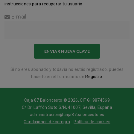
instrucciones para recuperar tu usuario
E-mail
Si no eres abonado y todavía no estás registrado, puedes
hacerlo en el formulario de
Registro
.
Caja 87 Baloncesto © 2026, CIF G19874569
C/ Dr. Laffón Soto S/N, 41007, Sevilla, España
administracion@caja87baloncesto.es
Condiciones de compra
-
Política de cookies