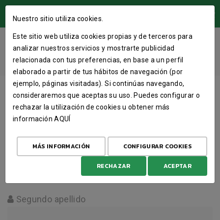
ÁREA USUARIOS
Nuestro sitio utiliza cookies.
Este sitio web utiliza cookies propias y de terceros para
REGISTRO
analizar nuestros servicios y mostrarte publicidad
relacionada con tus preferencias, en base a un perfil
INICIO
IDENTIFICAR
REGISTRO
elaborado a partir de tus hábitos de navegación (por
ejemplo, páginas visitadas). Si continúas navegando,
Nombre
consideraremos que aceptas su uso. Puedes configurar o
rechazar la utilización de cookies u obtener más
información
AQUÍ
Primer apellido
MÁS INFORMACIÓN
CONFIGURAR COOKIES
RECHAZAR
ACEPTAR
Segundo apellido