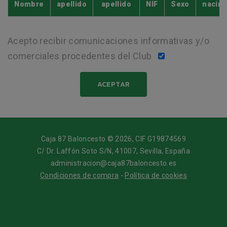
Nombre
apellido
apellido
NIF
Sexo
nacim
Acepto recibir comunicaciones informativas y/o
comerciales procedentes del Club
Caja 87 Baloncesto © 2026, CIF G19874569
C/ Dr. Laffón Soto S/N, 41007, Sevilla, España
administracion@caja87baloncesto.es
Condiciones de compra
-
Política de cookies