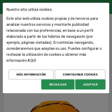
ÁREA USUARIOS
Nuestro sitio utiliza cookies.
Este sitio web utiliza cookies propias y de terceros para
MOCHILA CUERDAS CAJA87
analizar nuestros servicios y mostrarte publicidad
relacionada con tus preferencias, en base a un perfil
INICIO
TIENDA
MERCH
MOCHILA CUERDAS CAJA87
elaborado a partir de tus hábitos de navegación (por
ejemplo, páginas visitadas). Si continúas navegando,
consideraremos que aceptas su uso. Puedes configurar o
rechazar la utilización de cookies u obtener más
información
AQUÍ
MÁS INFORMACIÓN
CONFIGURAR COOKIES
RECHAZAR
ACEPTAR