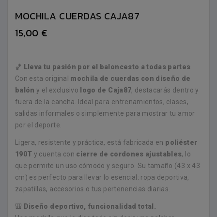
MOCHILA CUERDAS CAJA87
15,00 €
🏀
Lleva tu pasión por el baloncesto a todas partes
Con esta original
mochila de cuerdas con diseño de
balón
y el exclusivo
logo de Caja87
, destacarás dentro y
fuera de la cancha. Ideal para entrenamientos, clases,
salidas informales o simplemente para mostrar tu amor
por el deporte.
Ligera, resistente y práctica, está fabricada en
poliéster
190T
y cuenta con
cierre de cordones ajustables
, lo
que permite un uso cómodo y seguro. Su tamaño (43 x 43
cm) es perfecto para llevar lo esencial: ropa deportiva,
zapatillas, accesorios o tus pertenencias diarias.
🎒
Diseño deportivo, funcionalidad total.