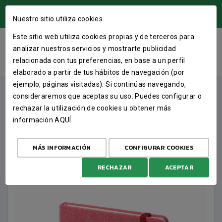
ÁREA USUARIOS
Nuestro sitio utiliza cookies.
Este sitio web utiliza cookies propias y de terceros para
BLOC DE NOTAS CAJA87
analizar nuestros servicios y mostrarte publicidad
relacionada con tus preferencias, en base a un perfil
INICIO
TIENDA
MERCH
BLOC DE NOTAS CAJA87
elaborado a partir de tus hábitos de navegación (por
ejemplo, páginas visitadas). Si continúas navegando,
consideraremos que aceptas su uso. Puedes configurar o
rechazar la utilización de cookies u obtener más
información
AQUÍ
MÁS INFORMACIÓN
CONFIGURAR COOKIES
RECHAZAR
ACEPTAR